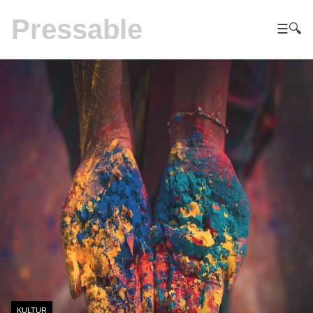
Pressable
☰
🔍
KULTUR