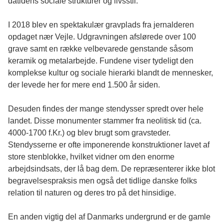
datidens sociale strukturer og livsstil.
I 2018 blev en spektakulær gravplads fra jernalderen
opdaget nær Vejle. Udgravningen afslørede over 100
grave samt en række velbevarede genstande såsom
keramik og metalarbejde. Fundene viser tydeligt den
komplekse kultur og sociale hierarki blandt de mennesker,
der levede her for mere end 1.500 år siden.
Desuden findes der mange stendysser spredt over hele
landet. Disse monumenter stammer fra neolitisk tid (ca.
4000-1700 f.Kr.) og blev brugt som gravsteder.
Stendysserne er ofte imponerende konstruktioner lavet af
store stenblokke, hvilket vidner om den enorme
arbejdsindsats, der lå bag dem. De repræsenterer ikke blot
begravelsespraksis men også det tidlige danske folks
relation til naturen og deres tro på det hinsidige.
En anden vigtig del af Danmarks undergrund er de gamle