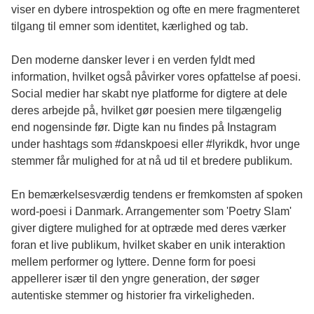
viser en dybere introspektion og ofte en mere fragmenteret
tilgang til emner som identitet, kærlighed og tab.
Den moderne dansker lever i en verden fyldt med
information, hvilket også påvirker vores opfattelse af poesi.
Social medier har skabt nye platforme for digtere at dele
deres arbejde på, hvilket gør poesien mere tilgængelig
end nogensinde før. Digte kan nu findes på Instagram
under hashtags som #danskpoesi eller #lyrikdk, hvor unge
stemmer får mulighed for at nå ud til et bredere publikum.
En bemærkelsesværdig tendens er fremkomsten af spoken
word-poesi i Danmark. Arrangementer som 'Poetry Slam'
giver digtere mulighed for at optræde med deres værker
foran et live publikum, hvilket skaber en unik interaktion
mellem performer og lyttere. Denne form for poesi
appellerer især til den yngre generation, der søger
autentiske stemmer og historier fra virkeligheden.