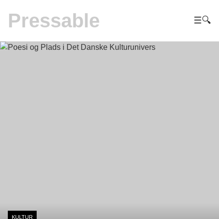
Pressable
☰
🔍
KULTUR