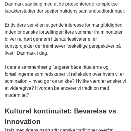
Danmark samtidig med at de præsenterede komplekse
karakterstudier der spejler nutidens samfundsudfordringer.
Endvidere ser vi en stigende interesse for mangfoldighed
indenfor danske fortællinger; flere stemmer fra minoriteter
bliver nu hørt gennem litteraturfestivaler eller
kunstprojekter der fremhæver forskellige perspektiver på
livet i Danmark i dag.
I denne sammenhæng fungerer både ritualerne og
fortællingerne som redskaber til refleksion over hvem vi er
som nation – hvad gør os unikke? Hvilke værdier ønsker vi
at videregive? Hvordan balancerer vi tradition med
modernitet?
Kulturel kontinuitet: Bevarelse vs
innovation
I takt med tidens gang står danske traditioner overfor