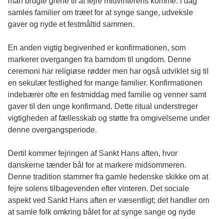
man brugte grene til at fejre midvinterens komme. I dag
samles familier om træet for at synge sange, udveksle
gaver og nyde et festmåltid sammen.
En anden vigtig begivenhed er konfirmationen, som
markerer overgangen fra barndom til ungdom. Denne
ceremoni har religiøse rødder men har også udviklet sig til
en sekulær festlighed for mange familier. Konfirmationen
indebærer ofte en festmiddag med familie og venner samt
gaver til den unge konfirmand. Dette ritual understreger
vigtigheden af fællesskab og støtte fra omgivelserne under
denne overgangsperiode.
Dertil kommer fejringen af Sankt Hans aften, hvor
danskerne tænder bål for at markere midsommeren.
Denne tradition stammer fra gamle hedenske skikke om at
fejre solens tilbagevenden efter vinteren. Det sociale
aspekt ved Sankt Hans aften er væsentligt; det handler om
at samle folk omkring bålet for at synge sange og nyde