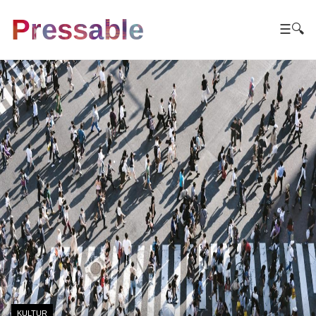
Pressable
☰
🔍
KULTUR